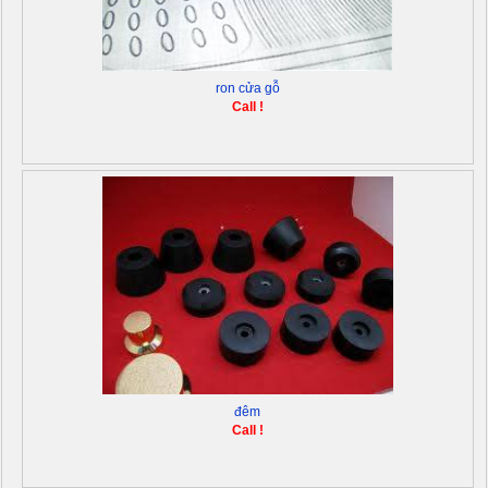
ron cửa gỗ
Call !
đêm
Call !