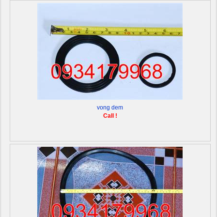
vong dem
Call !