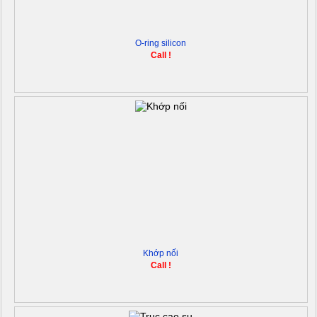
O-ring silicon
Call !
Khớp nối
Call !