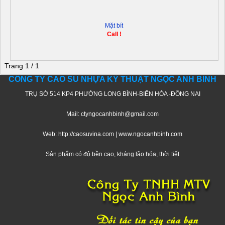
Mặt bít
Call !
Trang 1 / 1
CÔNG TY CAO SU NHỰA KỸ THUẬT NGỌC ANH BÌNH
TRỤ SỞ 514 KP4 PHƯỜNG LONG BÌNH-BIÊN HÒA -ĐỒNG NAI
Mail: ctyngocanhbinh@gmail.com
Web: http://caosuvina.com | www.ngocanhbinh.com
Sản phẩm có độ bền cao, kháng lão hóa, thời tiết