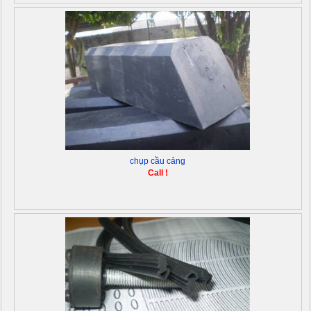
chụp cầu cảng
Call !