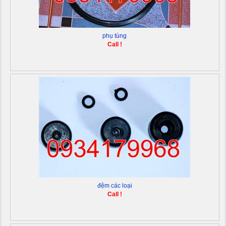
phụ tùng
Call !
đệm các loại
Call !