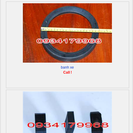
banh xe
Call !