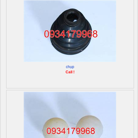
chụp
Call !