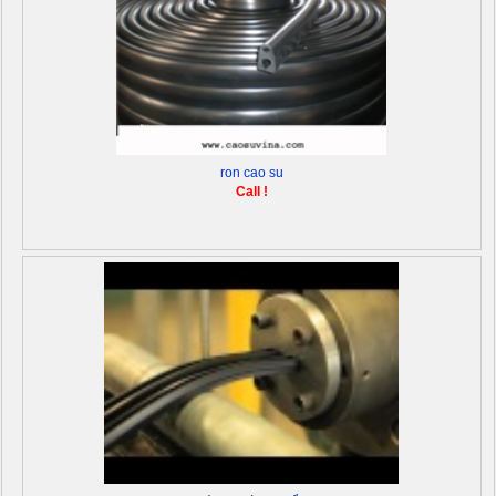
ron cao su
Call !