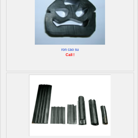
ron cao su
Call !