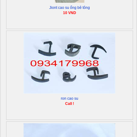
Jiont cao su ống bê tông
10 VND
ron cao su
Call !