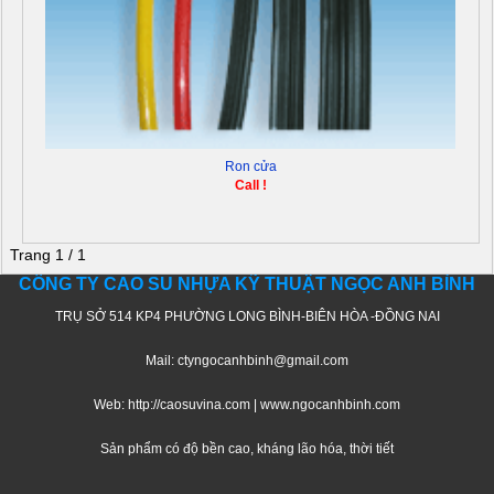
Ron cửa
Call !
Trang 1 / 1
CÔNG TY CAO SU NHỰA KỸ THUẬT NGỌC ANH BÌNH
TRỤ SỞ 514 KP4 PHƯỜNG LONG BÌNH-BIÊN HÒA -ĐỒNG NAI
Mail: ctyngocanhbinh@gmail.com
Web: http://caosuvina.com | www.ngocanhbinh.com
Sản phẩm có độ bền cao, kháng lão hóa, thời tiết