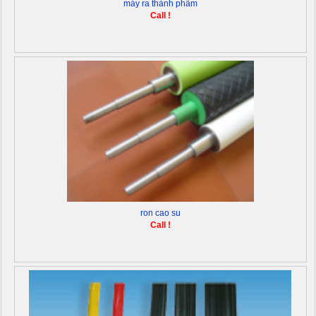
máy ra thành phẩm
Call !
ron cao su
Call !