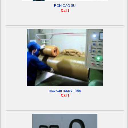
RON CAO SU
Call !
may cán nguyên liệu
Call !