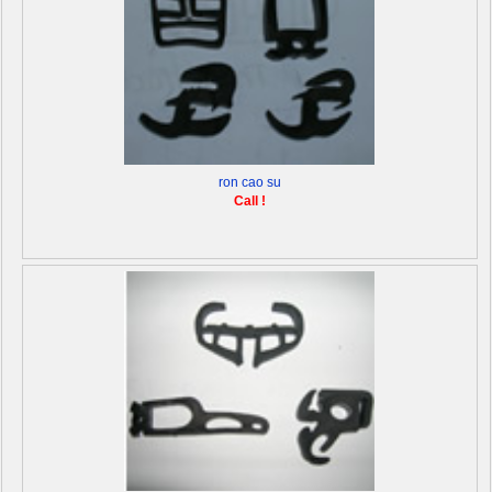
ron cao su
Call !