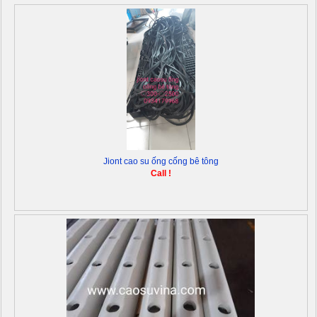
Jiont cao su ống cống bê tông
Call !