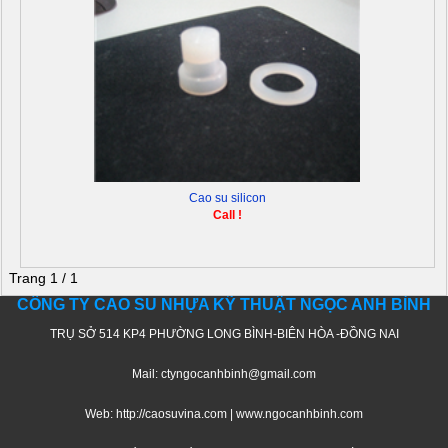
Cao su silicon
Call !
Trang 1 / 1
CÔNG TY CAO SU NHỰA KỸ THUẬT NGỌC ANH BÌNH
TRỤ SỞ 514 KP4 PHƯỜNG LONG BÌNH-BIÊN HÒA -ĐỒNG NAI
Mail: ctyngocanhbinh@gmail.com
Web: http://caosuvina.com | www.ngocanhbinh.com