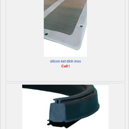
silicon ket dính inox
Call !