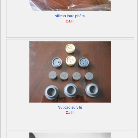
silicon thực phẩm
Call !
Nút cao su y tế
Call !