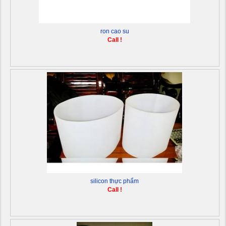
ron cao su
Call !
silicon thực phẩm
Call !