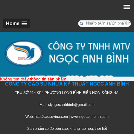
Home
Không tìm thấy thông tin sản phẩm
CÔNG TY CAO SU NHỰA KỸ THUẬT NGỌC ANH BÌNH
TRỤ SỞ 514 KP4 PHƯỜNG LONG BÌNH-BIÊN HÒA -ĐỒNG NAI
Mail: ctyngocanhbinh@gmail.com
Web: http://caosuvina.com | www.ngocanhbinh.com
Sản phẩm có độ bền cao, kháng lão hóa, thời tiết