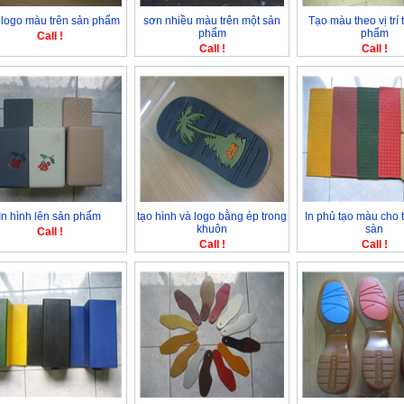
 logo màu trên sản phẩm
sơn nhiều màu trên một sản
Tạo màu theo vị trí 
phẩm
phẩm
Call !
Call !
Call !
In hình lên sản phẩm
tạo hình và logo bằng ép trong
In phủ tạo màu cho t
khuôn
sàn
Call !
Call !
Call !