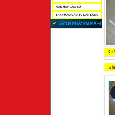
HỖN HỢP CAO SU
SẢN PHẨM CAO SU DÂN DỤNG
SÁº£N PHÁº©M MÁ»›I
Chi 
Sả