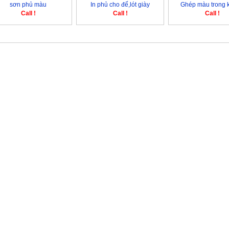
sơn phủ màu
In phủ cho đế,lót giày
Ghép màu trong 
Call !
Call !
Call !