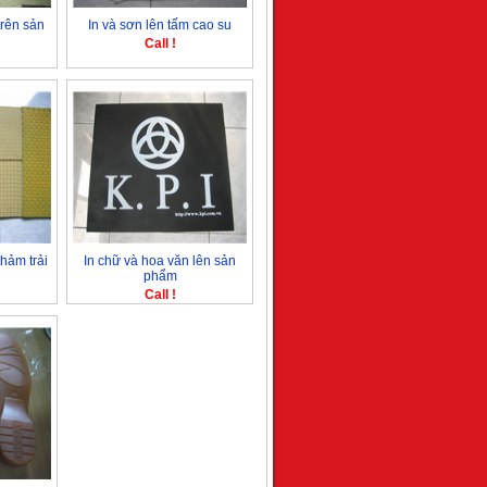
trên sản
In và sơn lên tấm cao su
Call !
hảm trải
In chữ và hoa văn lên sản
phẩm
Call !