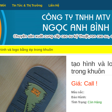
 Mới
Tin Tức & Thị Trường
Liên Hệ
 hình và logo bằng ép trong khuôn
tạo hình và l
trong khuôn
Giá: Call !
Màu sắc:
Bảo Hành:
Tình Trạng:
Còn Hàng