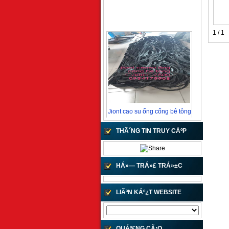
1 / 1
Jiont cao su ống cống bê tông
Call !
THÃ´NG TIN TRUY CÁº­P
HÁ»— TRÁ»£ TRÁ»±C
TUYÁº¿N
LIÃªN KÁº¿T WEBSITE
Jiont cao su ống bê tông
10 VND
QUÁº£NG CÃ¡O