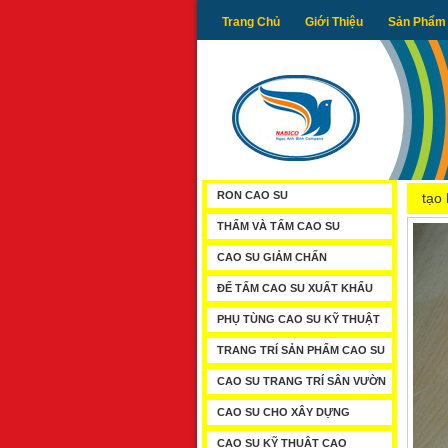
Trang Chủ
Giới Thiệu
Sản Phẩm
RON CAO SU
tạo
THẨM VÀ TẤM CAO SU
CAO SU GIẢM CHẤN
ĐẾ TẤM CAO SU XUẤT KHẨU
PHỤ TÙNG CAO SU KỸ THUẬT
TRANG TRÍ SẢN PHẨM CAO SU
CAO SU TRANG TRÍ SÂN VƯỜN
CAO SU CHO XÂY DỰNG
CAO SU KỸ THUẬT CAO