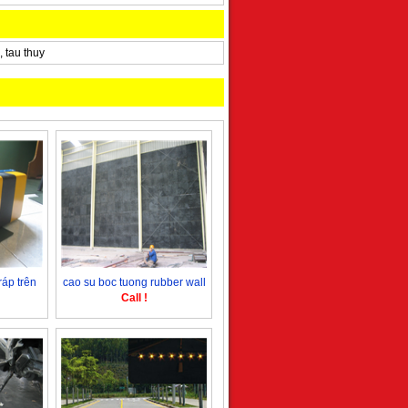
 tau thuy
ráp trên
cao su boc tuong rubber wall
Call !