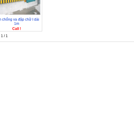
 chống va đập chữ I dài
1m
Call !
1 / 1