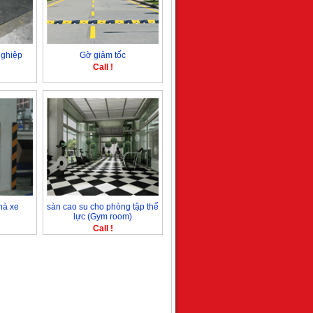
nghiệp
Gờ giảm tốc
Call !
hà xe
sàn cao su cho phòng tập thể
lực (Gym room)
Call !