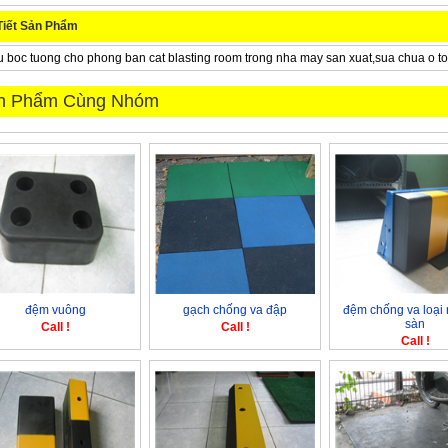
Tiết Sản Phẩm
 boc tuong cho phong ban cat blasting room trong nha may san xuat,sua chua o to,
n Phẩm Cùng Nhóm
đệm vuông
gạch chống va đập
đệm chống va loại 
sàn
Call !
Call !
Call !