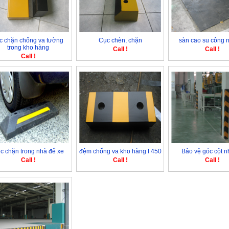
c chặn chống va tường
Cục chèn, chặn
sàn cao su công 
trong kho hàng
Call !
Call !
Call !
c chặn trong nhà để xe
đệm chống va kho hàng I 450
Bảo vệ góc cột n
Call !
Call !
Call !