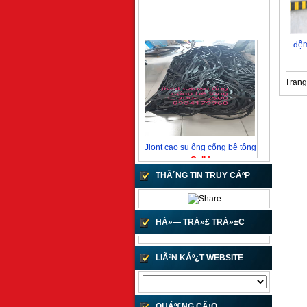
đệm
Trang 
Jiont cao su ống cống bê tông
Call !
THÃ´NG TIN TRUY CÁº­P
HÁ»— TRÁ»£ TRÁ»±C
TUYÁº¿N
LIÃªN KÁº¿T WEBSITE
Jiont cao su ống bê tông
10 VND
QUÁº£NG CÃ¡O