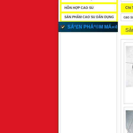
Chi 
HỖN HỢP CAO SU
SẢN PHẨM CAO SU DÂN DỤNG
cao su
SÁº£N PHÁº©M MÁ»›I
Sả