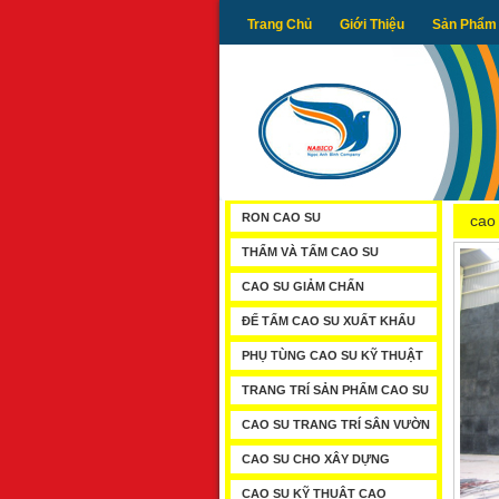
Trang Chủ
Giới Thiệu
Sản Phẩm
RON CAO SU
cao
THẨM VÀ TẤM CAO SU
CAO SU GIẢM CHẤN
ĐẾ TẤM CAO SU XUẤT KHẨU
PHỤ TÙNG CAO SU KỸ THUẬT
TRANG TRÍ SẢN PHẨM CAO SU
CAO SU TRANG TRÍ SÂN VƯỜN
CAO SU CHO XÂY DỰNG
CAO SU KỸ THUẬT CAO