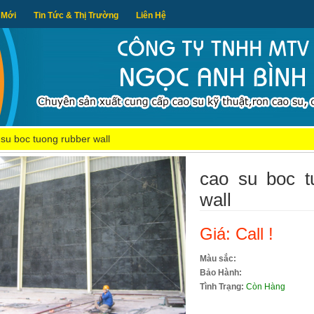
 Mới
Tin Tức & Thị Trường
Liên Hệ
 su boc tuong rubber wall
cao su boc t
wall
Giá: Call !
Màu sắc:
Bảo Hành:
Tình Trạng:
Còn Hàng