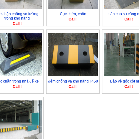
c chặn chống va tường
Cục chèn, chặn
sàn cao su công 
trong kho hàng
Call !
Call !
Call !
c chặn trong nhà để xe
đệm chống va kho hàng I 450
Bảo vệ góc cột n
Call !
Call !
Call !