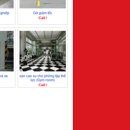
nghiệp
Gờ giảm tốc
Call !
hà xe
sàn cao su cho phòng tập thể
lực (Gym room)
Call !