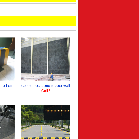
ráp trên
cao su boc tuong rubber wall
Call !