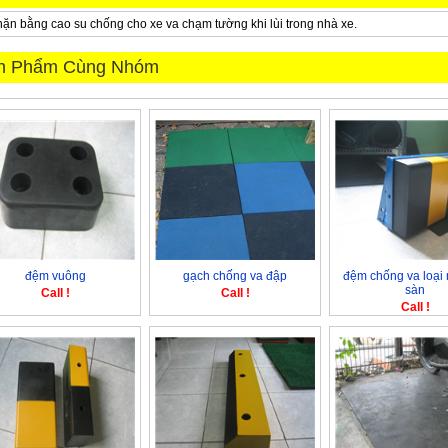
ặn bằng cao su chống cho xe va chạm tường khi lùi trong nhà xe.
n Phẩm Cùng Nhóm
đệm vuông
gạch chống va đập
đệm chống va loại 
sàn
Call !
Call !
Call !