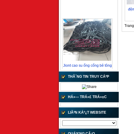
đệm
Trang 
Jiont cao su ống cống bê tông
Call !
THÃ´NG TIN TRUY CÁº­P
HÁ»— TRÁ»£ TRÁ»±C
TUYÁº¿N
LIÃªN KÁº¿T WEBSITE
Jiont cao su ống bê tông
10 VND
QUÁº£NG CÃ¡O