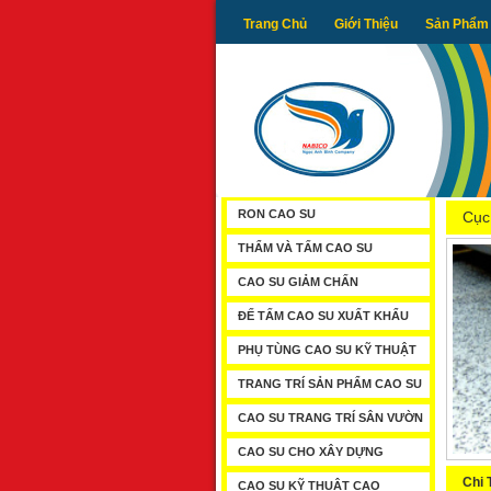
Trang Chủ
Giới Thiệu
Sản Phẩm
RON CAO SU
Cục
THẨM VÀ TẤM CAO SU
CAO SU GIẢM CHẤN
ĐẾ TẤM CAO SU XUẤT KHẨU
PHỤ TÙNG CAO SU KỸ THUẬT
TRANG TRÍ SẢN PHẨM CAO SU
CAO SU TRANG TRÍ SÂN VƯỜN
CAO SU CHO XÂY DỰNG
Chi 
CAO SU KỸ THUẬT CAO