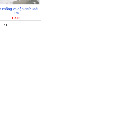
 chống va đập chữ I dài
1m
Call !
1 / 1