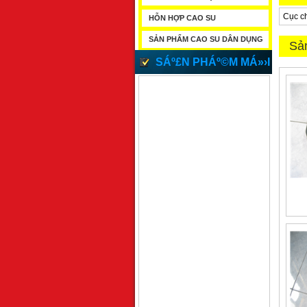
Cục ch
HỖN HỢP CAO SU
SẢN PHẨM CAO SU DÂN DỤNG
Sả
SÁº£N PHÁº©M MÁ»›I