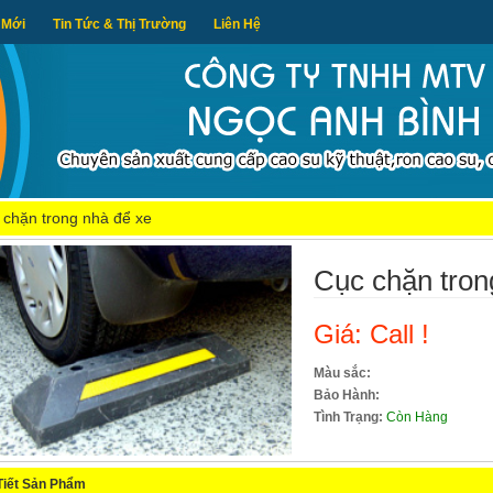
 Mới
Tin Tức & Thị Trường
Liên Hệ
 chặn trong nhà để xe
Cục chặn tron
Giá: Call !
Màu sắc:
Bảo Hành:
Tình Trạng:
Còn Hàng
Tiết Sản Phẩm