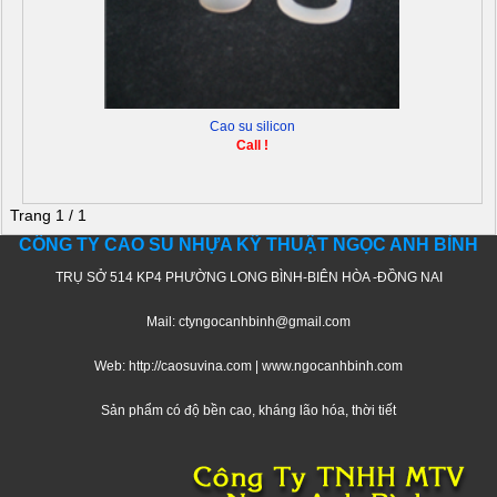
Cao su silicon
Call !
Trang 1 / 1
CÔNG TY CAO SU NHỰA KỸ THUẬT NGỌC ANH BÌNH
TRỤ SỞ 514 KP4 PHƯỜNG LONG BÌNH-BIÊN HÒA -ĐỒNG NAI
Mail: ctyngocanhbinh@gmail.com
Web: http://caosuvina.com | www.ngocanhbinh.com
Sản phẩm có độ bền cao, kháng lão hóa, thời tiết