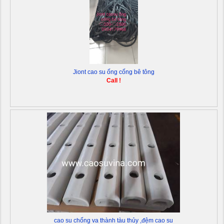
Jiont cao su ống cống bê tông
Call !
cao su chống va thành tàu thủy ,đệm cao su