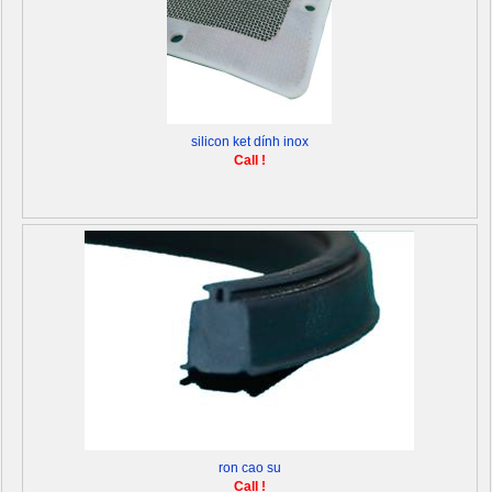
silicon ket dính inox
Call !
ron cao su
Call !