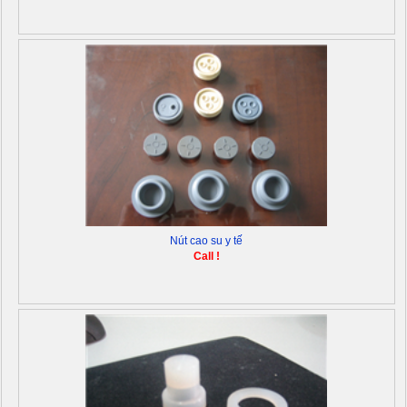
Nút cao su y tế
Call !