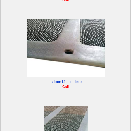
Call !
silicon kết dính inox
Call !