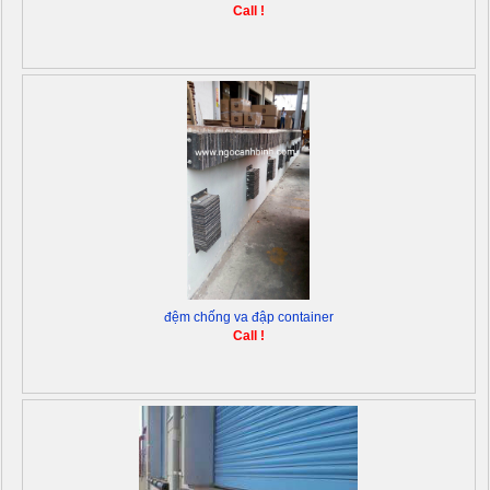
Call !
đệm chống va đập container
Call !