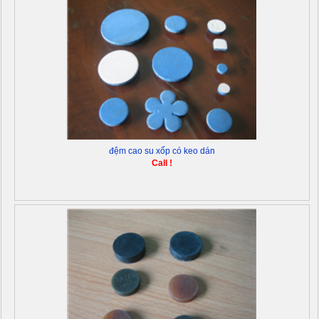
đệm cao su xốp có keo dán
Call !