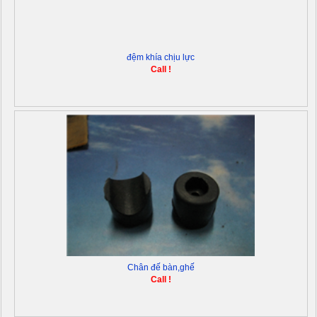
đệm khía chịu lực
Call !
Chân đế bàn,ghế
Call !