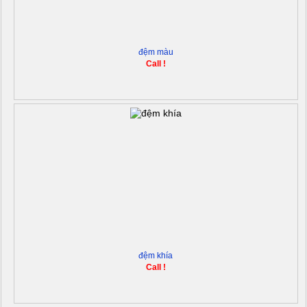
đệm màu
Call !
đệm khía
Call !