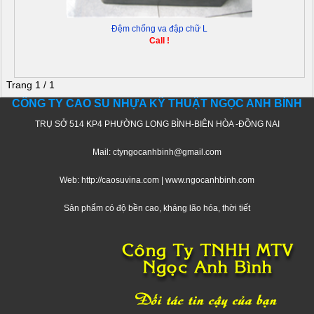
Đệm chống va đập chữ L
Call !
Trang 1 / 1
CÔNG TY CAO SU NHỰA KỸ THUẬT NGỌC ANH BÌNH
TRỤ SỞ 514 KP4 PHƯỜNG LONG BÌNH-BIÊN HÒA -ĐỒNG NAI
Mail: ctyngocanhbinh@gmail.com
Web: http://caosuvina.com | www.ngocanhbinh.com
Sản phẩm có độ bền cao, kháng lão hóa, thời tiết