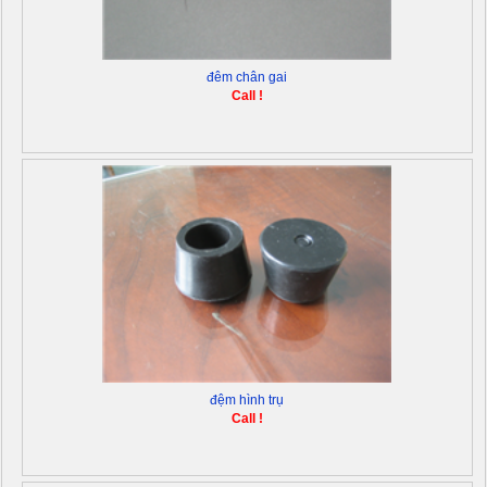
đêm chân gai
Call !
đệm hình trụ
Call !