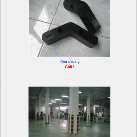
đệm cách ly
Call !