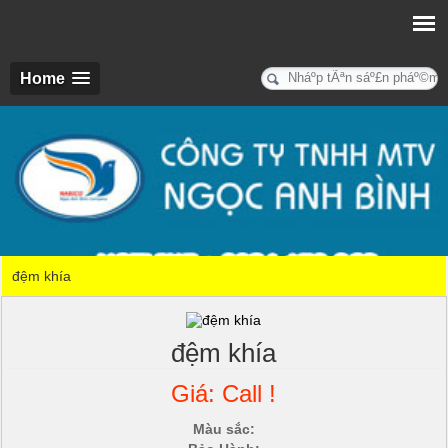
Home
đệm khía
đệm khía
Giá: Call !
Màu sắc: