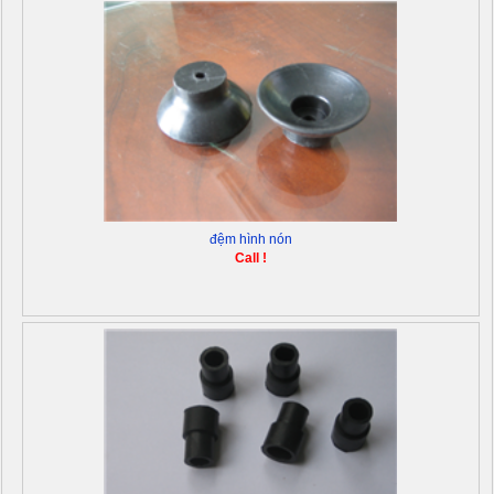
đệm hình nón
Call !