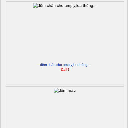
đệm chân cho amply,loa thùng...
Call !