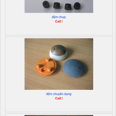
đệm chụp
Call !
đệm chuyên dụng
Call !