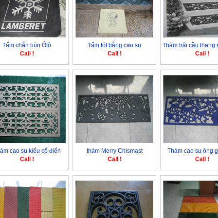
Tấm chắn bùn Ôtô
Tấm lót bằng cao su
Thảm trải cầu thang n
Call !
Call !
Call !
ảm cao su kiểu cổ điển
thảm Merry Chismast
Thảm cao su ông gi
Call !
Call !
Call !