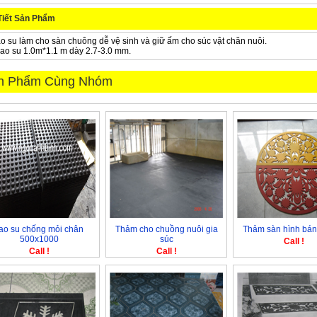
Tiết Sản Phẩm
o su làm cho sàn chuông dễ vệ sinh và giữ ấm cho súc vật chăn nuôi.
ao su 1.0m*1.1 m dày 2.7-3.0 mm.
n Phẩm Cùng Nhóm
ao su chống mỏi chân
Thảm cho chuồng nuôi gia
Thảm sàn hình bán
500x1000
súc
Call !
Call !
Call !