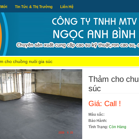
 Mới
Tin Tức & Thị Trường
Liên Hệ
m cho chuồng nuôi gia súc
Thảm cho chuồ
súc
Giá: Call !
Màu sắc:
Bảo Hành:
Tình Trạng:
Còn Hàng