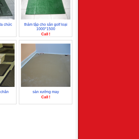
đa chức
thảm tập cho sân golf loại
1000*1500
Call !
 chân
sàn xưởng may
Call !