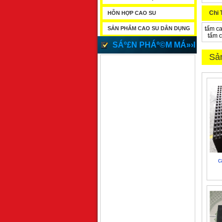
Chi 
HỖN HỢP CAO SU
SẢN PHẨM CAO SU DÂN DỤNG
tấm ca
tấm c
SÁº£N PHÁº©M MÁ»›I
Sả
c