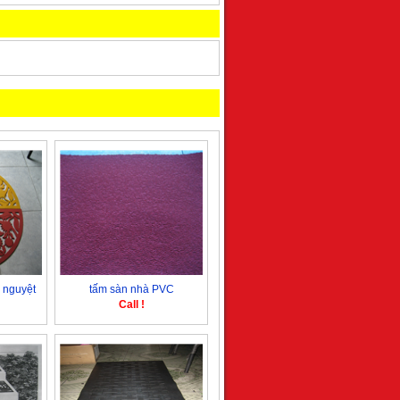
 nguyệt
tấm sàn nhà PVC
Call !