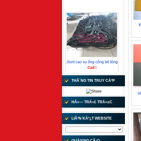
t
Jiont cao su ống cống bê tông
Call !
THÃ´NG TIN TRUY CÁº­P
s
HÁ»— TRÁ»£ TRÁ»±C
TUYÁº¿N
LIÃªN KÁº¿T WEBSITE
Jiont cao su ống bê tông
10 VND
QUÁº£NG CÃ¡O