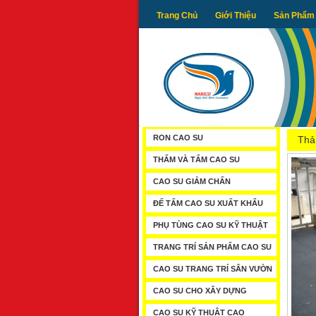
Trang Chủ
Giới Thiệu
Sản Phẩm
RON CAO SU
Thả
THẨM VÀ TẤM CAO SU
CAO SU GIẢM CHẤN
ĐẾ TẤM CAO SU XUẤT KHẨU
PHỤ TÙNG CAO SU KỸ THUẬT
TRANG TRÍ SẢN PHẨM CAO SU
CAO SU TRANG TRÍ SÂN VƯỜN
CAO SU CHO XÂY DỰNG
CAO SU KỸ THUẬT CAO