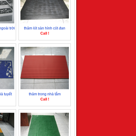
goài trời
thảm lót sàn hình cót đan
Call !
à tuyết
thảm trong nhà tắm
Call !