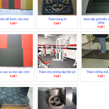
hảm để trước cửa nhà
Thảm trang trí
thảm tập golf kiểu 
năng
Call !
Call !
Call !
àn cao su cho sân chơi
Thảm cho phòng tập thể lực
Thảm chống mỏi
Call !
Call !
Call !